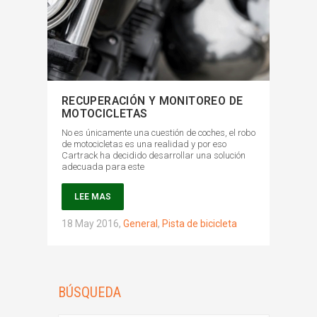
RECUPERACIÓN Y MONITOREO DE
MOTOCICLETAS
No es únicamente una cuestión de coches, el robo
de motocicletas es una realidad y por eso
Cartrack ha decidido desarrollar una solución
adecuada para este
LEE MAS
18 May 2016
,
General
,
Pista de bicicleta
BÚSQUEDA