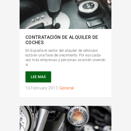
CONTRATACIÓN DE ALQUILER DE
COCHES
En España el sector del alquiler de vehículos
está en una fase de crecimiento. Por eso cada
vez más empresas y personas se están uniendo
a
LEE MAS
10 February 2017
,
General