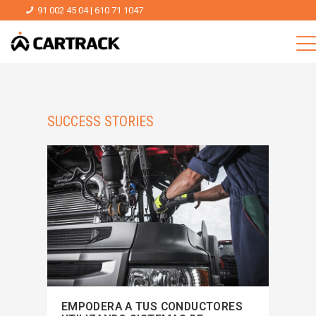
91 002 45 04
|
610 71 1047
SUCCESS STORIES
EMPODERA A TUS CONDUCTORES