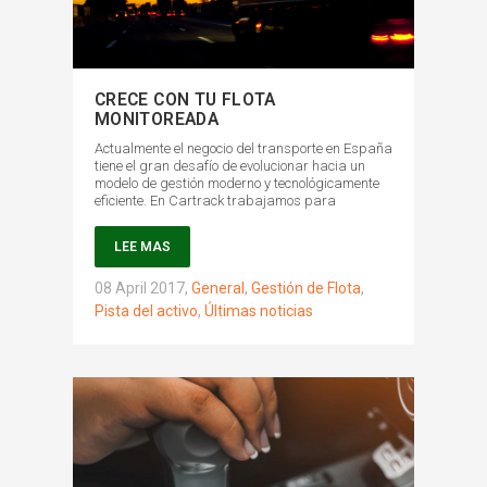
CRECE CON TU FLOTA
MONITOREADA
Actualmente el negocio del transporte en España
tiene el gran desafío de evolucionar hacia un
modelo de gestión moderno y tecnológicamente
eficiente. En Cartrack trabajamos para
LEE MAS
08 April 2017
,
General
,
Gestión de Flota
,
Pista del activo
,
Últimas noticias