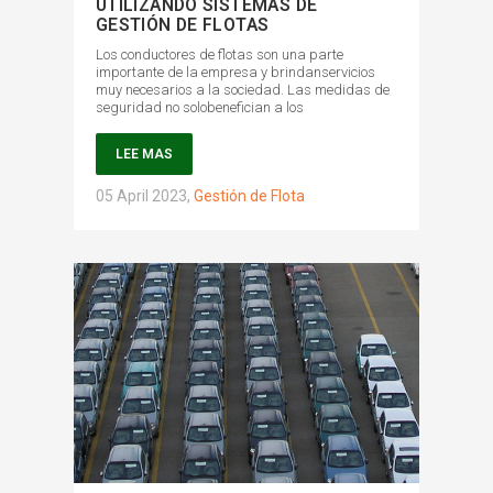
UTILIZANDO SISTEMAS DE
GESTIÓN DE FLOTAS
Los conductores de flotas son una parte
importante de la empresa y brindanservicios
muy necesarios a la sociedad. Las medidas de
seguridad no solobenefician a los
LEE MAS
05 April 2023
,
Gestión de Flota