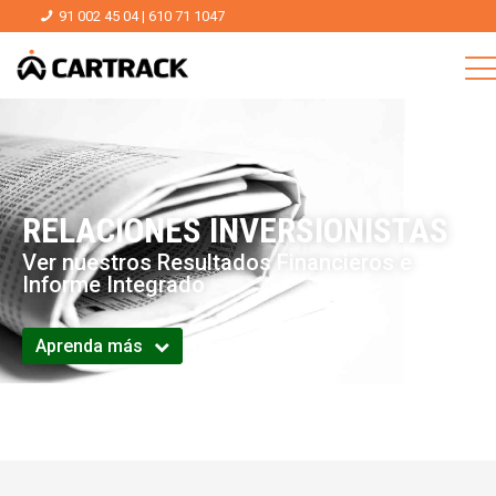
91 002 45 04
|
610 71 1047
RELACIONES INVERSIONISTAS
Ver nuestros Resultados Financieros e
Informe Integrado
Aprenda más