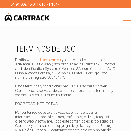
91 002 45 04
|
610 71 1047
TERMINOS DE USO
El sitio web
cartrack.com.es
y todo lo en el contenido (en
adelante, el “sitio web”) son propiedad de Cartrack – Control
and Identification System of Vehicles SA, con oficinas en Av. D
Nuno Álvares Pereira, 51, 2765-261 Estoril, Portugal, con
número de registro 505464713.
Estos términos y condiciones regulan el uso del sitio web.
Cartrack se reserva el derecho de cambiar estos términos y
condiciones en cualquier momento.
PROPIEDAD INTELECTUAL
Por contenido de este sitio web se entiende toda la
información disponible, textos, imágenes, videos, fotografías,
diseño web y software. Todo este contenido es propiedad de
Cartrack y está sujeto a copyright bajo las leyes de Portugal
y la Unión Europea. El contenido de este sitio web no puede